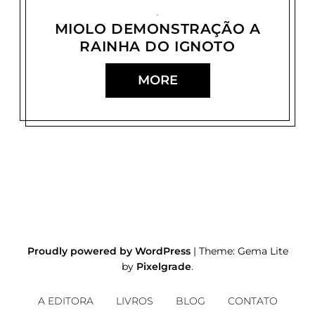
MIOLO DEMONSTRAÇÃO A
RAINHA DO IGNOTO
MORE
N
A
V
Proudly powered by WordPress
|
Theme: Gema Lite
E
by
Pixelgrade
.
G
A
A EDITORA
LIVROS
BLOG
CONTATO
Ç